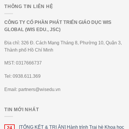
THÔNG TIN LIÊN HỆ
CÔNG TY CỔ PHẦN PHÁT TRIỂN GIÁO DỤC WIS
GLOBAL (WIS EDU., JSC)
Địa chỉ: 326 Đ. Cách Mạng Tháng 8, Phường 10, Quận 3,
Thành phố Hồ Chí Minh
MST: 0317666737
Tel: 0938.611.369
Email: partners@wisedu.vn
TIN MỚI NHẤT
[TỔNG KẾT & TRI ÂN] Hành trình Trại hè Khoa học
24