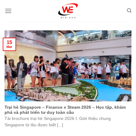
Skip
to
content
15
Mar
Trại hè Singapore – Finance x Steam 2026 – Học tập, khám
phá và phát triển tư duy toàn cầu
Tải brochure trại hè Singapore 2026 I. Giới thiệu chung
Singapore từ lâu được biết [...]