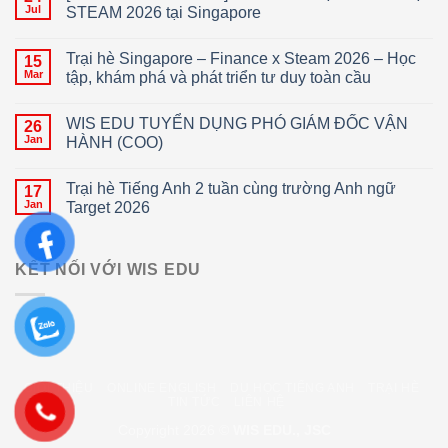
Jul
STEAM 2026 tại Singapore
Trại hè Singapore – Finance x Steam 2026 – Học
15
Mar
tập, khám phá và phát triển tư duy toàn cầu
WIS EDU TUYỂN DỤNG PHÓ GIÁM ĐỐC VẬN
26
Jan
HÀNH (COO)
Trại hè Tiếng Anh 2 tuần cùng trường Anh ngữ
17
Jan
Target 2026
KẾT NỐI VỚI WIS EDU
GIỚI THIỆU
ONLINE ENGLISH
DU HỌC TIẾNG ANH
TRẠI HÈ
TIN TỨC
LIÊN HỆ
Copyright 2026 ©
WIS EDU., JSC