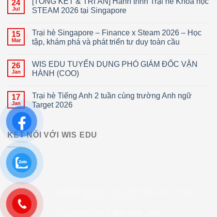
[TỔNG KẾT & TRI ÂN] Hành trình Trại hè Khoa học
24
Jul
STEAM 2026 tại Singapore
Trại hè Singapore – Finance x Steam 2026 – Học
15
Mar
tập, khám phá và phát triển tư duy toàn cầu
WIS EDU TUYỂN DỤNG PHÓ GIÁM ĐỐC VẬN
26
Jan
HÀNH (COO)
Trại hè Tiếng Anh 2 tuần cùng trường Anh ngữ
17
Jan
Target 2026
KẾT NỐI VỚI WIS EDU
GIỚI THIỆU
ONLINE ENGLISH
DU HỌC TIẾNG ANH
TRẠI HÈ
TIN TỨC
LIÊN HỆ
Copyright 2026 ©
WIS EDU., JSC