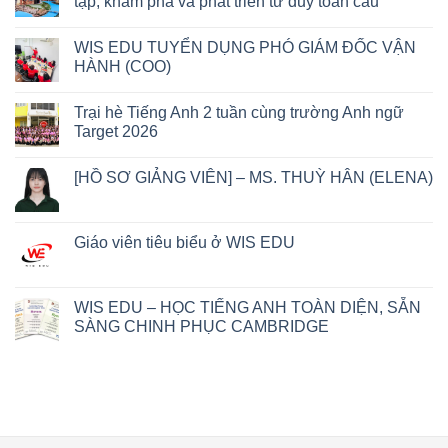
tập, khám phá và phát triển tư duy toàn cầu
WIS EDU TUYỂN DỤNG PHÓ GIÁM ĐỐC VẬN
HÀNH (COO)
Trại hè Tiếng Anh 2 tuần cùng trường Anh ngữ
Target 2026
[HỒ SƠ GIẢNG VIÊN] – MS. THUỲ HÂN (ELENA)
Giáo viên tiêu biểu ở WIS EDU
WIS EDU – HỌC TIẾNG ANH TOÀN DIỆN, SẴN
SÀNG CHINH PHỤC CAMBRIDGE