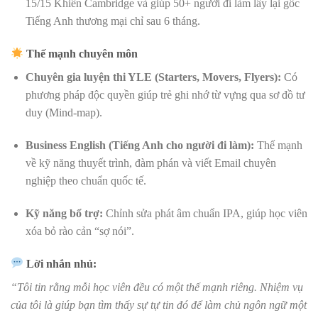
15/15 Khiên Cambridge và giúp 50+ người đi làm lấy lại gốc
Tiếng Anh thương mại chỉ sau 6 tháng.
Thế mạnh chuyên môn
Chuyên gia luyện thi YLE (Starters, Movers, Flyers):
Có
phương pháp độc quyền giúp trẻ ghi nhớ từ vựng qua sơ đồ tư
duy (Mind-map).
Business English (Tiếng Anh cho người đi làm):
Thế mạnh
về kỹ năng thuyết trình, đàm phán và viết Email chuyên
nghiệp theo chuẩn quốc tế.
Kỹ năng bổ trợ:
Chỉnh sửa phát âm chuẩn IPA, giúp học viên
xóa bỏ rào cản “sợ nói”.
Lời nhắn nhủ:
“Tôi tin rằng mỗi học viên đều có một thế mạnh riêng. Nhiệm vụ
của tôi là giúp bạn tìm thấy sự tự tin đó để làm chủ ngôn ngữ một