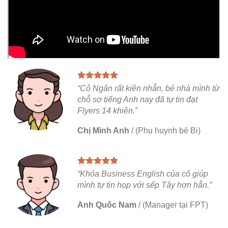
“Cô Ngân rất kiên nhẫn, bé nhà mình từ
chỗ sợ tiếng Anh nay đã tự tin đạt
Flyers 14 khiên.”
Chị Minh Anh
/
(Phụ huynh bé Bi)
“Khóa Business English của cô giúp
mình tự tin họp với sếp Tây hơn hẳn.”
Anh Quốc Nam
/
(Manager tại FPT)