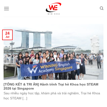
Skip
to
content
24
Jul
[TỔNG KẾT & TRI ÂN] Hành trình Trại hè Khoa học STEAM
2026 tại Singapore
Sau nhiều ngày học tập, khám phá và trải nghiệm, Trại hè Khoa
học STEAM [...]