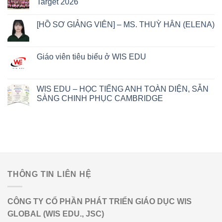
Target 2026
[HỒ SƠ GIẢNG VIÊN] – MS. THUỲ HÂN (ELENA)
Giáo viên tiêu biểu ở WIS EDU
WIS EDU – HỌC TIẾNG ANH TOÀN DIỆN, SẴN
SÀNG CHINH PHỤC CAMBRIDGE
THÔNG TIN LIÊN HỆ
CÔNG TY CỔ PHẦN PHÁT TRIỂN GIÁO DỤC WIS
GLOBAL (WIS EDU., JSC)