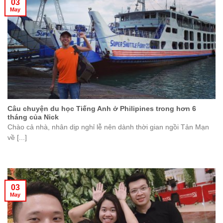
03
May
Câu chuyện du học Tiếng Anh ở Philipines trong hơn 6
tháng của Nick
Chào cả nhà, nhân dịp nghỉ lễ nên dành thời gian ngồi Tản Mạn
về [...]
03
May