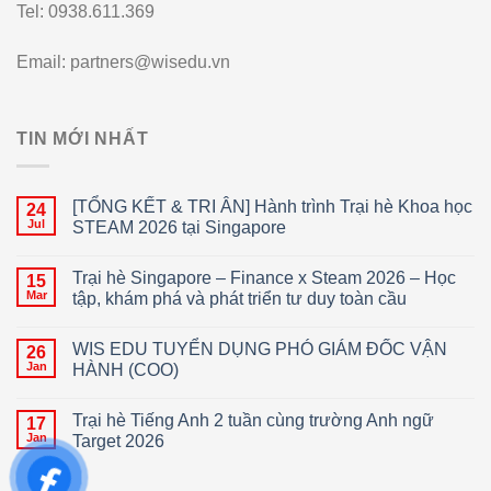
Tel: 0938.611.369
Email: partners@wisedu.vn
TIN MỚI NHẤT
[TỔNG KẾT & TRI ÂN] Hành trình Trại hè Khoa học
24
Jul
STEAM 2026 tại Singapore
Trại hè Singapore – Finance x Steam 2026 – Học
15
Mar
tập, khám phá và phát triển tư duy toàn cầu
WIS EDU TUYỂN DỤNG PHÓ GIÁM ĐỐC VẬN
26
Jan
HÀNH (COO)
Trại hè Tiếng Anh 2 tuần cùng trường Anh ngữ
17
Jan
Target 2026